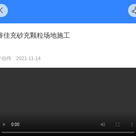
睿佳充砂充颗粒场地施工
齐伯伟
2021-11-14